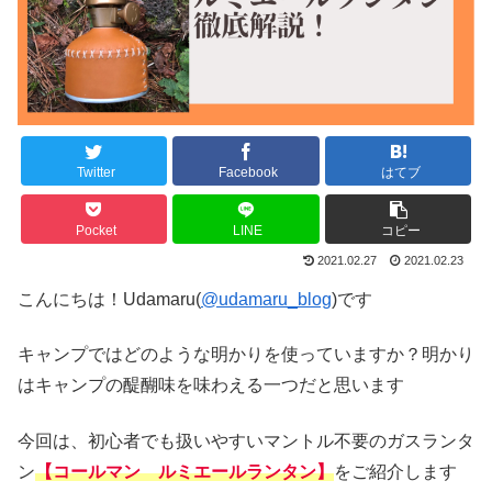
Twitter
Facebook
はてブ
Pocket
LINE
コピー
2021.02.27
2021.02.23
こんにちは！Udamaru(
@udamaru_blog
)です
キャンプではどのような明かりを使っていますか？明かり
はキャンプの醍醐味を味わえる一つだと思います
今回は、初心者でも扱いやすいマントル不要のガスランタ
ン
【コールマン ルミエールランタン】
をご紹介します