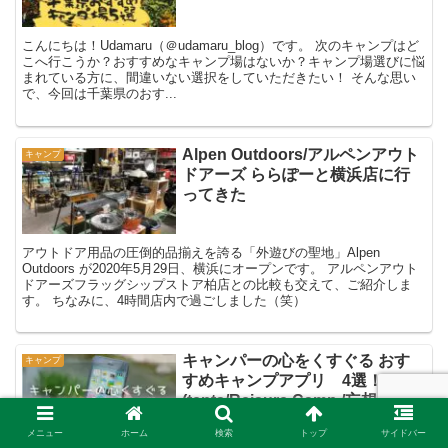
こんにちは！Udamaru（＠udamaru_blog）です。 次のキャンプはど
こへ行こうか？おすすめなキャンプ場はないか？キャンプ場選びに悩
まれている方に、間違いない選択をしていただきたい！ そんな思い
で、今回は千葉県のおす...
Alpen Outdoors/アルペンアウト
キャンプ
ドアーズ ららぽーと横浜店に行
ってきた
アウトドア用品の圧倒的品揃えを誇る「外遊びの聖地」Alpen
Outdoors が2020年5月29日、横浜にオープンです。 アルペンアウト
ドアーズフラッグシップストア柏店との比較も交えて、ご紹介しま
す。 ちなみに、4時間店内で過ごしました（笑）
キャンパーの心をくすぐる おす
キャンプ
すめキャンプアプリ 4選！
(tents/Reisure Camp /妄想キャン
プ/Bonfire)
メニュー
ホーム
検索
トップ
サイドバー